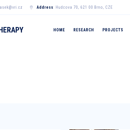
masek@vri.cz
Address
: Hudcova 70, 621 00 Brno, CZE
HERAPY
HOME
RESEARCH
PROJECTS
E