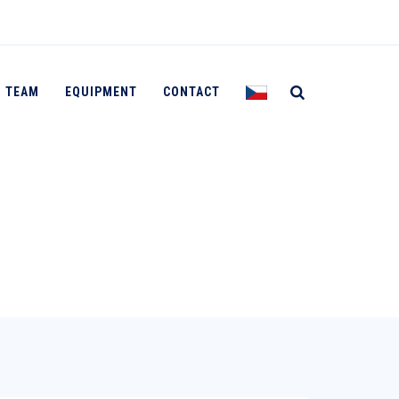
[flagicons]
TEAM
EQUIPMENT
CONTACT
→
Blog Left Image