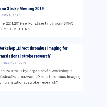
rno Stroke Meeting 2019
 LEDNA, 2020
ne 22.11.2019 se konal šestý výroční BRNO
STROKE MEETING
orkshop „Direct thrombus imaging for
ranslational stroke research“
 PROSINCE, 2019
ne 26.9.2019 byl organizován workshop a
řednáška s názvem „Direct thrombus imaging
or translational stroke research“.