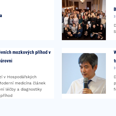
B
ia
3
D
évních mozkových příhod v
W
 úrovni
t
3
ází v Hospodářských
D
Moderní medicína článek
p
ní léčby a diagnostiky
f
příhod