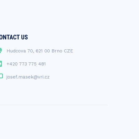
ONTACT US
Hudcova 70, 621 00 Brno CZE
+420 773 775 481
josef.masek@vri.cz