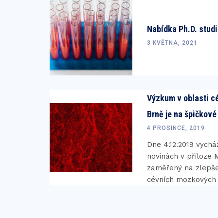
Nabídka Ph.D. stud
3 KVĚTNA, 2021
Výzkum v oblasti c
Brně je na špičkové
4 PROSINCE, 2019
Dne 4.12.2019 vych
novinách v příloze 
zaměřený na zlepše
cévních mozkových 